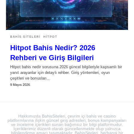
BAHIS SITELERI
HITPOT
Hitpot Bahis Nedir? 2026
Rehberi ve Giriş Bilgileri
Hitpot bahis nedir sorusuna 2026 güncel bilgileriyle kapsamlı bir
yanıt arayanlar için detaylı rehber. Giriş yöntemleri, oyun
çeşitleri ve bonusları…
9 Mayıs 2026
Hakkımızda BahisSiteleri, çevrim içi bahis ve casino
platformlarına ilişkin güncel giriş adresleri, bonus kampanyaları
ve inceleme içerikleri sunan bağımsız bir bilgi platformudur.
İçeriklerimiz düzenli olarak güncellenmekte olup yalnızca
bilgilendirme amacı taşımaktadır. BahisSiteleri, herhangi bir