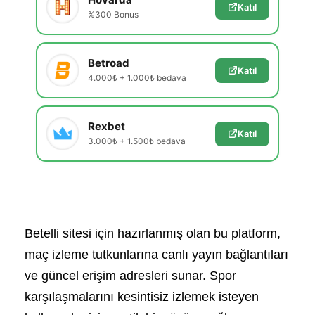
Katıl
%300 Bonus
Betroad
Katıl
4.000₺ + 1.000₺ bedava
Rexbet
Katıl
3.000₺ + 1.500₺ bedava
Betelli sitesi için hazırlanmış olan bu platform,
maç izleme tutkunlarına canlı yayın bağlantıları
ve güncel erişim adresleri sunar. Spor
karşılaşmalarını kesintisiz izlemek isteyen