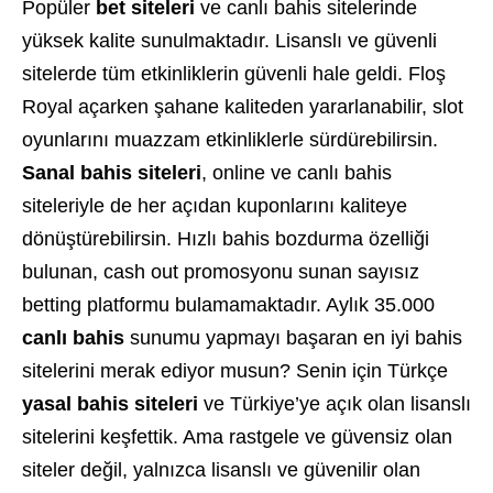
Popüler
bet siteleri
ve canlı bahis sitelerinde
yüksek kalite sunulmaktadır. Lisanslı ve güvenli
sitelerde tüm etkinliklerin güvenli hale geldi. Floş
Royal açarken şahane kaliteden yararlanabilir, slot
oyunlarını muazzam etkinliklerle sürdürebilirsin.
Sanal bahis siteleri
, online ve canlı bahis
siteleriyle de her açıdan kuponlarını kaliteye
dönüştürebilirsin. Hızlı bahis bozdurma özelliği
bulunan, cash out promosyonu sunan sayısız
betting platformu bulamamaktadır. Aylık 35.000
canlı bahis
sunumu yapmayı başaran en iyi bahis
sitelerini merak ediyor musun? Senin için Türkçe
yasal bahis siteleri
ve Türkiye’ye açık olan lisanslı
sitelerini keşfettik. Ama rastgele ve güvensiz olan
siteler değil, yalnızca lisanslı ve güvenilir olan