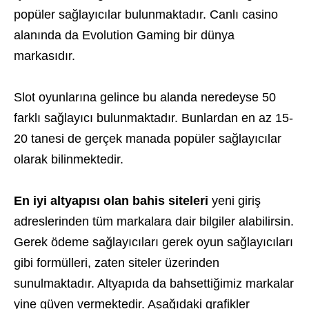
popüler sağlayıcılar bulunmaktadır. Canlı casino
alanında da Evolution Gaming bir dünya
markasıdır.
Slot oyunlarına gelince bu alanda neredeyse 50
farklı sağlayıcı bulunmaktadır. Bunlardan en az 15-
20 tanesi de gerçek manada popüler sağlayıcılar
olarak bilinmektedir.
En iyi altyapısı olan bahis siteleri
yeni giriş
adreslerinden tüm markalara dair bilgiler alabilirsin.
Gerek ödeme sağlayıcıları gerek oyun sağlayıcıları
gibi formülleri, zaten siteler üzerinden
sunulmaktadır. Altyapıda da bahsettiğimiz markalar
yine güven vermektedir. Aşağıdaki grafikler