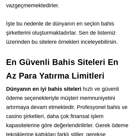
vazgeçmemektedirler.
İşte bu nedenle de dünyanın en seçkin bahis
şirketlerini oluşturmaktadırlar. Sen de listemiz
üzerinden bu sitelere örnekleri inceleyebilirsin.
En Güvenli Bahis Siteleri En
Az Para Yatırma Limitleri
Dünyanın en iyi bahis siteleri
hızlı ve güvenli
ödeme seçenekleriyle müşteri memnuniyetini
artırmaya devam etmektedir. Profesyonel bahis ve
casino şirketleri, daha çok finansal işlem
kapasitelerine göre değerlendirilirler. Gerek ödeme
tekniklerine kattıkları farklı stiller, gerekse