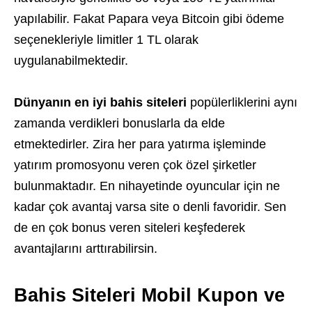
yapılabilir. Fakat Papara veya Bitcoin gibi ödeme
seçenekleriyle limitler 1 TL olarak
uygulanabilmektedir.
Dünyanın en iyi bahis siteleri
popülerliklerini aynı
zamanda verdikleri bonuslarla da elde
etmektedirler. Zira her para yatırma işleminde
yatırım promosyonu veren çok özel şirketler
bulunmaktadır. En nihayetinde oyuncular için ne
kadar çok avantaj varsa site o denli favoridir. Sen
de en çok bonus veren siteleri keşfederek
avantajlarını arttırabilirsin.
Bahis Siteleri Mobil Kupon ve