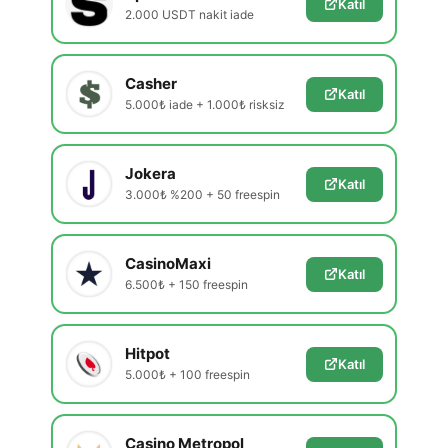
Katıl
2.000 USDT nakit iade
Casher
Katıl
5.000₺ iade + 1.000₺ risksiz
Jokera
Katıl
3.000₺ %200 + 50 freespin
CasinoMaxi
Katıl
6.500₺ + 150 freespin
Hitpot
Katıl
5.000₺ + 100 freespin
Casino Metropol