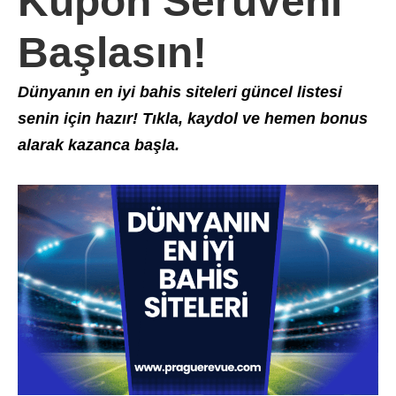
Kupon Serüveni
Başlasın!
Dünyanın en iyi bahis siteleri güncel listesi
senin için hazır! Tıkla, kaydol ve hemen bonus
alarak kazanca başla.