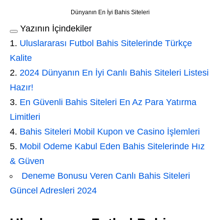
Dünyanın En İyi Bahis Siteleri
Yazının İçindekiler
Uluslararası Futbol Bahis Sitelerinde Türkçe
Kalite
2024 Dünyanın En İyi Canlı Bahis Siteleri Listesi
Hazır!
En Güvenli Bahis Siteleri En Az Para Yatırma
Limitleri
Bahis Siteleri Mobil Kupon ve Casino İşlemleri
Mobil Odeme Kabul Eden Bahis Sitelerinde Hız
& Güven
Deneme Bonusu Veren Canlı Bahis Siteleri
Güncel Adresleri 2024