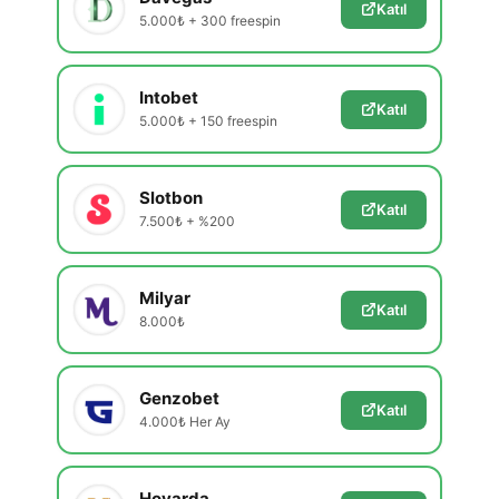
Katıl
5.000₺ + 300 freespin
Intobet
Katıl
5.000₺ + 150 freespin
Slotbon
Katıl
7.500₺ + %200
Milyar
Katıl
8.000₺
Genzobet
Katıl
4.000₺ Her Ay
Hovarda