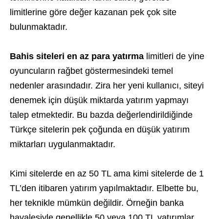
limitlerine göre değer kazanan pek çok site
bulunmaktadır.
Bahis siteleri en az para yatırma
limitleri de yine
oyuncuların rağbet göstermesindeki temel
nedenler arasındadır. Zira her yeni kullanıcı, siteyi
denemek için düşük miktarda yatırım yapmayı
talep etmektedir. Bu bazda değerlendirildiğinde
Türkçe sitelerin pek çoğunda en düşük yatırım
miktarları uygulanmaktadır.
Kimi sitelerde en az 50 TL ama kimi sitelerde de 1
TL’den itibaren yatırım yapılmaktadır. Elbette bu,
her teknikle mümkün değildir. Örneğin banka
havalesiyle genellikle 50 veya 100 TL yatırımlar