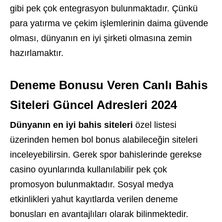
gibi pek çok entegrasyon bulunmaktadır. Çünkü
para yatırma ve çekim işlemlerinin daima güvende
olması, dünyanın en iyi şirketi olmasına zemin
hazırlamaktır.
Deneme Bonusu Veren Canlı Bahis
Siteleri Güncel Adresleri 2024
Dünyanın en iyi bahis siteleri
özel listesi
üzerinden hemen bol bonus alabileceğin siteleri
inceleyebilirsin. Gerek spor bahislerinde gerekse
casino oyunlarında kullanılabilir pek çok
promosyon bulunmaktadır. Sosyal medya
etkinlikleri yahut kayıtlarda verilen deneme
bonusları en avantajlıları olarak bilinmektedir.