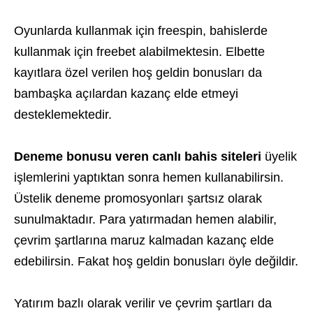
Oyunlarda kullanmak için freespin, bahislerde
kullanmak için freebet alabilmektesin. Elbette
kayıtlara özel verilen hoş geldin bonusları da
bambaşka açılardan kazanç elde etmeyi
desteklemektedir.
Deneme bonusu veren canlı bahis siteleri
üyelik
işlemlerini yaptıktan sonra hemen kullanabilirsin.
Üstelik deneme promosyonları şartsız olarak
sunulmaktadır. Para yatırmadan hemen alabilir,
çevrim şartlarına maruz kalmadan kazanç elde
edebilirsin. Fakat hoş geldin bonusları öyle değildir.
Yatırım bazlı olarak verilir ve çevrim şartları da