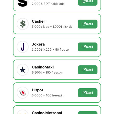
Katıl
2.000 USDT nakit iade
Casher
Katıl
5.000₺ iade + 1.000₺ risksiz
Jokera
Katıl
3.000₺ %200 + 50 freespin
CasinoMaxi
Katıl
6.500₺ + 150 freespin
Hitpot
Katıl
5.000₺ + 100 freespin
Casino Metropol