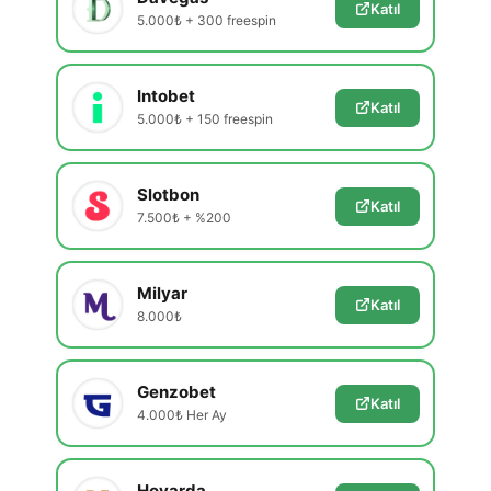
Katıl
5.000₺ + 300 freespin
Intobet
Katıl
5.000₺ + 150 freespin
Slotbon
Katıl
7.500₺ + %200
Milyar
Katıl
8.000₺
Genzobet
Katıl
4.000₺ Her Ay
Hovarda