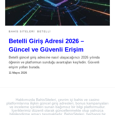
BAHIS SITELERI
BETELLI
Betelli Giriş Adresi 2026 –
Güncel ve Güvenli Erişim
Betelli güncel giriş adresine nasıl ulaşacağınızı 2026 yılında
öğrenin ve platformun sunduğu avantajları keşfedin. Güvenli
erişim yolları burada.
11 Mayıs 2026
Hakkımızda BahisSiteleri, çevrim içi bahis ve casino
platformlarına ilişkin güncel giriş adresleri, bonus kampanyaları
ve inceleme içerikleri sunan bağımsız bir bilgi platformudur.
İçeriklerimiz düzenli olarak güncellenmekte olup yalnızca
bilgilendirme amacı taşımaktadır. BahisSiteleri, herhangi bir