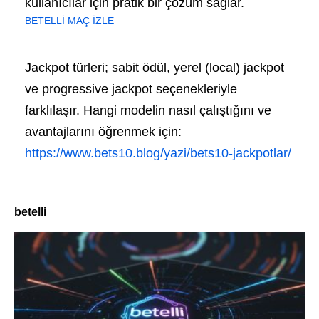
kullanıcılar için pratik bir çözüm sağlar.
BETELLİ MAÇ İZLE
Jackpot türleri; sabit ödül, yerel (local) jackpot
ve progressive jackpot seçenekleriyle
farklılaşır. Hangi modelin nasıl çalıştığını ve
avantajlarını öğrenmek için:
https://www.bets10.blog/yazi/bets10-jackpotlar/
betelli