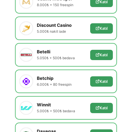
Katıl
8.000₺ + 150 freespin
Discount Casino
Katıl
5.000₺ nakit iade
Betelli
Katıl
5.050₺ + 500₺ bedava
Betchip
Katıl
6.000₺ + 80 freespin
Winnit
Katıl
5.000₺ + 500₺ bedava
Davegas