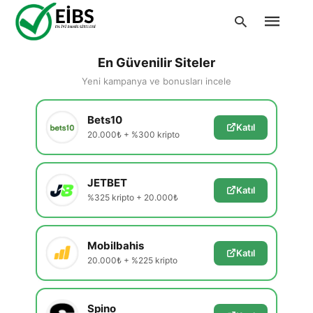
En Güvenilir Siteler
Yeni kampanya ve bonusları incele
Type
Bets10
your
Katıl
search
20.000₺ + %300 kripto
query
and
hit
enter:
JETBET
Katıl
%325 kripto + 20.000₺
Mobilbahis
Katıl
20.000₺ + %225 kripto
Spino