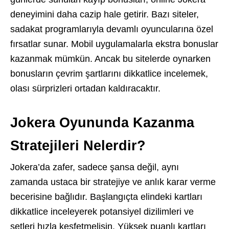
deneyimini daha cazip hale getirir. Bazı siteler,
sadakat programlarıyla devamlı oyuncularına özel
fırsatlar sunar. Mobil uygulamalarla ekstra bonuslar
kazanmak mümkün. Ancak bu sitelerde oynarken
bonusların çevrim şartlarını dikkatlice incelemek,
olası sürprizleri ortadan kaldıracaktır.
Jokera Oyununda Kazanma
Stratejileri Nelerdir?
Jokera’da zafer, sadece şansa değil, aynı
zamanda ustaca bir stratejiye ve anlık karar verme
becerisine bağlıdır. Başlangıçta elindeki kartları
dikkatlice inceleyerek potansiyel dizilimleri ve
setleri hızla keşfetmelisin. Yüksek puanlı kartları