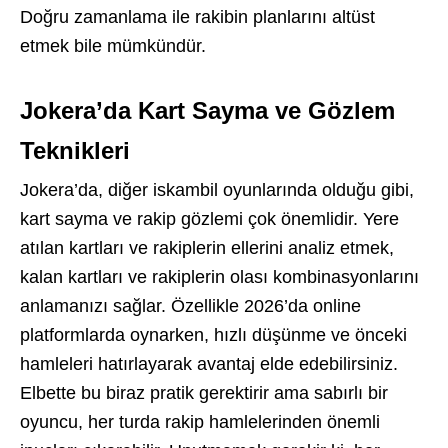
Doğru zamanlama ile rakibin planlarını altüst
etmek bile mümkündür.
Jokera’da Kart Sayma ve Gözlem
Teknikleri
Jokera’da, diğer iskambil oyunlarında olduğu gibi,
kart sayma ve rakip gözlemi çok önemlidir. Yere
atılan kartları ve rakiplerin ellerini analiz etmek,
kalan kartları ve rakiplerin olası kombinasyonlarını
anlamanızı sağlar. Özellikle 2026’da online
platformlarda oynarken, hızlı düşünme ve önceki
hamleleri hatırlayarak avantaj elde edebilirsiniz.
Elbette bu biraz pratik gerektirir ama sabırlı bir
oyuncu, her turda rakip hamlelerinden önemli