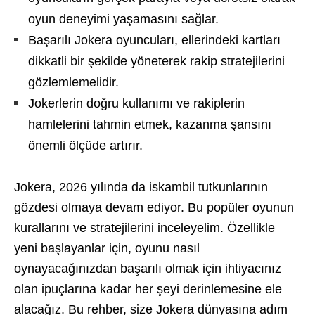
oyun deneyimi yaşamasını sağlar.
Başarılı Jokera oyuncuları, ellerindeki kartları
dikkatli bir şekilde yöneterek rakip stratejilerini
gözlemlemelidir.
Jokerlerin doğru kullanımı ve rakiplerin
hamlelerini tahmin etmek, kazanma şansını
önemli ölçüde artırır.
Jokera, 2026 yılında da iskambil tutkunlarının
gözdesi olmaya devam ediyor. Bu popüler oyunun
kurallarını ve stratejilerini inceleyelim. Özellikle
yeni başlayanlar için, oyunu nasıl
oynayacağınızdan başarılı olmak için ihtiyacınız
olan ipuçlarına kadar her şeyi derinlemesine ele
alacağız. Bu rehber, size Jokera dünyasına adım