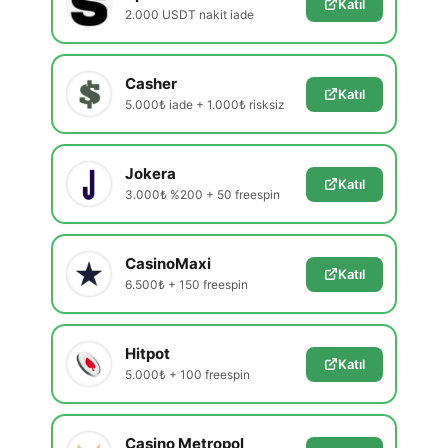
Katıl
2.000 USDT nakit iade
Casher
Katıl
5.000₺ iade + 1.000₺ risksiz
Jokera
Katıl
3.000₺ %200 + 50 freespin
CasinoMaxi
Katıl
6.500₺ + 150 freespin
Hitpot
Katıl
5.000₺ + 100 freespin
Casino Metropol