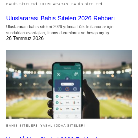
BAHIS SITELERI
ULUSLARARASI BAHIS SITELERI
Uluslararası Bahis Siteleri 2026 Rehberi
Uluslararası bahis siteleri 2026 yılında Türk kullanıcılar için
sundukları avantajları, lisans durumlarını ve hesap açılış…
26 Temmuz 2026
BAHIS SITELERI
YASAL IDDAA SITELERI