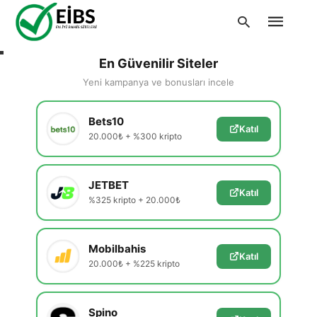
En Güvenilir Siteler
Yeni kampanya ve bonusları incele
Type
Bets10
your
Katıl
search
20.000₺ + %300 kripto
query
and
hit
enter:
JETBET
Katıl
%325 kripto + 20.000₺
Mobilbahis
Katıl
20.000₺ + %225 kripto
Spino