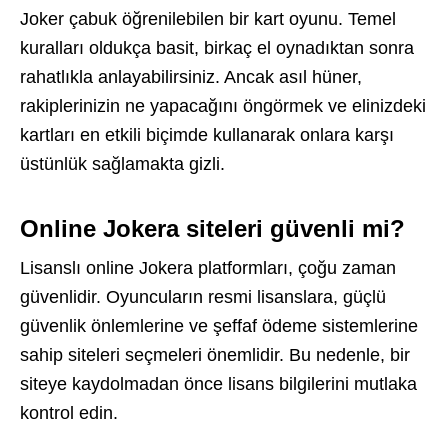
Joker çabuk öğrenilebilen bir kart oyunu. Temel
kuralları oldukça basit, birkaç el oynadıktan sonra
rahatlıkla anlayabilirsiniz. Ancak asıl hüner,
rakiplerinizin ne yapacağını öngörmek ve elinizdeki
kartları en etkili biçimde kullanarak onlara karşı
üstünlük sağlamakta gizli.
Online Jokera siteleri güvenli mi?
Lisanslı online Jokera platformları, çoğu zaman
güvenlidir. Oyuncuların resmi lisanslara, güçlü
güvenlik önlemlerine ve şeffaf ödeme sistemlerine
sahip siteleri seçmeleri önemlidir. Bu nedenle, bir
siteye kaydolmadan önce lisans bilgilerini mutlaka
kontrol edin.