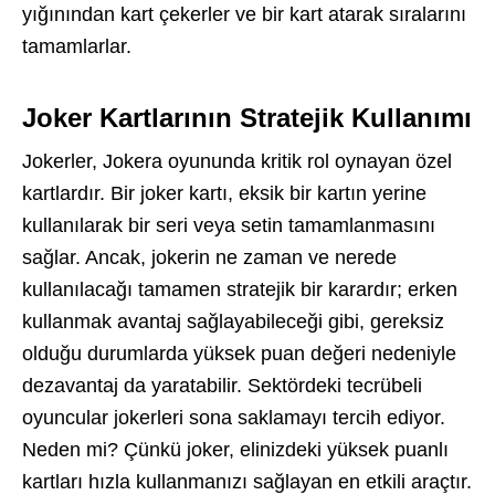
yığınından kart çekerler ve bir kart atarak sıralarını
tamamlarlar.
Joker Kartlarının Stratejik Kullanımı
Jokerler, Jokera oyununda kritik rol oynayan özel
kartlardır. Bir joker kartı, eksik bir kartın yerine
kullanılarak bir seri veya setin tamamlanmasını
sağlar. Ancak, jokerin ne zaman ve nerede
kullanılacağı tamamen stratejik bir karardır; erken
kullanmak avantaj sağlayabileceği gibi, gereksiz
olduğu durumlarda yüksek puan değeri nedeniyle
dezavantaj da yaratabilir. Sektördeki tecrübeli
oyuncular jokerleri sona saklamayı tercih ediyor.
Neden mi? Çünkü joker, elinizdeki yüksek puanlı
kartları hızla kullanmanızı sağlayan en etkili araçtır.