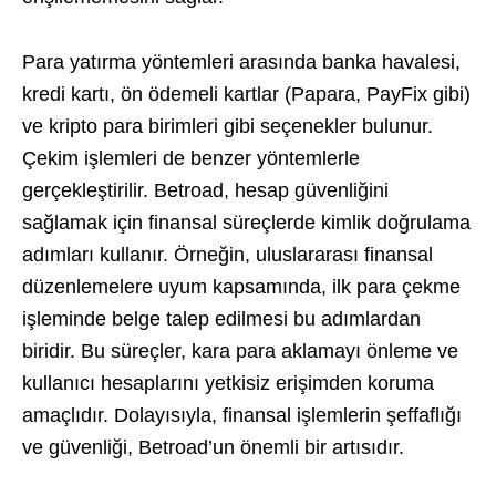
Para yatırma yöntemleri arasında banka havalesi,
kredi kartı, ön ödemeli kartlar (Papara, PayFix gibi)
ve kripto para birimleri gibi seçenekler bulunur.
Çekim işlemleri de benzer yöntemlerle
gerçekleştirilir. Betroad, hesap güvenliğini
sağlamak için finansal süreçlerde kimlik doğrulama
adımları kullanır. Örneğin, uluslararası finansal
düzenlemelere uyum kapsamında, ilk para çekme
işleminde belge talep edilmesi bu adımlardan
biridir. Bu süreçler, kara para aklamayı önleme ve
kullanıcı hesaplarını yetkisiz erişimden koruma
amaçlıdır. Dolayısıyla, finansal işlemlerin şeffaflığı
ve güvenliği, Betroad’un önemli bir artısıdır.