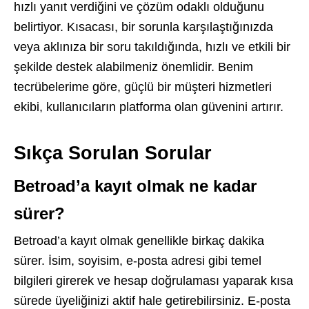
hızlı yanıt verdiğini ve çözüm odaklı olduğunu
belirtiyor. Kısacası, bir sorunla karşılaştığınızda
veya aklınıza bir soru takıldığında, hızlı ve etkili bir
şekilde destek alabilmeniz önemlidir. Benim
tecrübelerime göre, güçlü bir müşteri hizmetleri
ekibi, kullanıcıların platforma olan güvenini artırır.
Sıkça Sorulan Sorular
Betroad’a kayıt olmak ne kadar
sürer?
Betroad’a kayıt olmak genellikle birkaç dakika
sürer. İsim, soyisim, e-posta adresi gibi temel
bilgileri girerek ve hesap doğrulaması yaparak kısa
sürede üyeliğinizi aktif hale getirebilirsiniz. E-posta