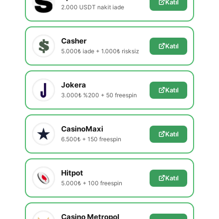
Katıl
2.000 USDT nakit iade
Casher
Katıl
5.000₺ iade + 1.000₺ risksiz
Jokera
Katıl
3.000₺ %200 + 50 freespin
CasinoMaxi
Katıl
6.500₺ + 150 freespin
Hitpot
Katıl
5.000₺ + 100 freespin
Casino Metropol