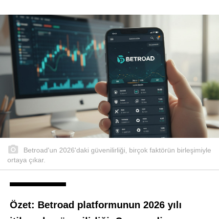
Betroad'un 2026'daki güvenilirliği, birçok faktörün birleşimiyle
ortaya çıkar.
Özet:
Betroad platformunun 2026 yılı