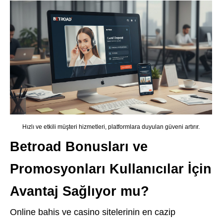
Hızlı ve etkili müşteri hizmetleri, platformlara duyulan güveni artırır.
Betroad Bonusları ve
Promosyonları Kullanıcılar İçin
Avantaj Sağlıyor mu?
Online bahis ve casino sitelerinin en cazip