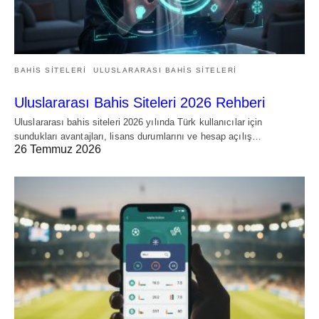
BAHIS SITELERI
ULUSLARARASI BAHIS SITELERI
Uluslararası Bahis Siteleri 2026 Rehberi
Uluslararası bahis siteleri 2026 yılında Türk kullanıcılar için
sundukları avantajları, lisans durumlarını ve hesap açılış…
26 Temmuz 2026