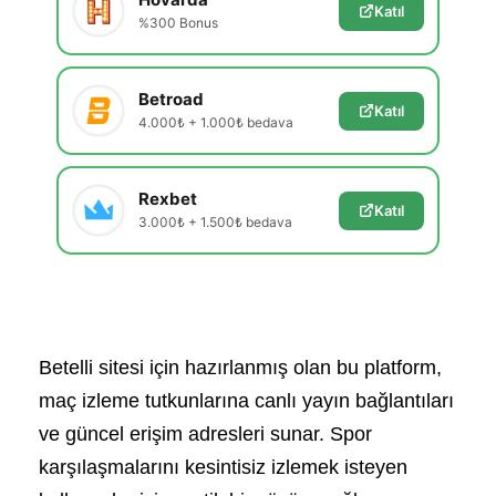
Katıl
%300 Bonus
Betroad
Katıl
4.000₺ + 1.000₺ bedava
Rexbet
Katıl
3.000₺ + 1.500₺ bedava
Betelli sitesi için hazırlanmış olan bu platform,
maç izleme tutkunlarına canlı yayın bağlantıları
ve güncel erişim adresleri sunar. Spor
karşılaşmalarını kesintisiz izlemek isteyen