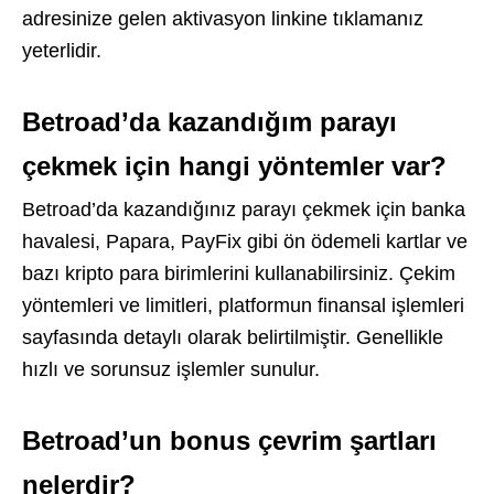
adresinize gelen aktivasyon linkine tıklamanız
yeterlidir.
Betroad’da kazandığım parayı
çekmek için hangi yöntemler var?
Betroad’da kazandığınız parayı çekmek için banka
havalesi, Papara, PayFix gibi ön ödemeli kartlar ve
bazı kripto para birimlerini kullanabilirsiniz. Çekim
yöntemleri ve limitleri, platformun finansal işlemleri
sayfasında detaylı olarak belirtilmiştir. Genellikle
hızlı ve sorunsuz işlemler sunulur.
Betroad’un bonus çevrim şartları
nelerdir?